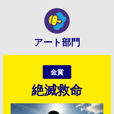
アート部門
金賞
絶滅救命