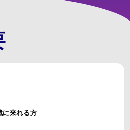
要
戦に来れる方